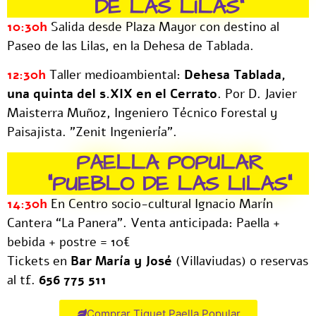
DE LAS LILAS"
10:30h
Salida desde Plaza Mayor con destino al
Paseo de las Lilas, en la Dehesa de Tablada.
12:30h
Taller medioambiental:
Dehesa Tablada,
una quinta del s.XIX en el Cerrato
. Por D. Javier
Maisterra Muñoz, Ingeniero Técnico Forestal y
Paisajista. ”Zenit Ingeniería”.
PAELLA POPULAR
"PUEBLO DE LAS LILAS"
14:30h
En Centro socio-cultural Ignacio Marín
Cantera “La Panera”. Venta anticipada: Paella +
bebida + postre = 10€
Tickets en
Bar María y José
(Villaviudas) o reservas
al tf.
656 775 511
Comprar Tiquet Paella Popular